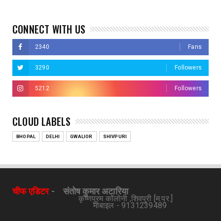
CONNECT WITH US
2340
Fans
3290
Followers
5212
Followers
CLOUD LABELS
BHOPAL
DELHI
GWALIOR
SHIVPURI
चीफ एडिटर
-
संतोष कुमार अटारिया
कृष्णपुरम कॉलोनी ,शिवपुरी [म.प्र.]
मोबाइल - 9131239489