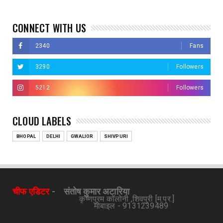
CONNECT WITH US
2340
Fans
3290
Followers
5212
Followers
CLOUD LABELS
BHOPAL
DELHI
GWALIOR
SHIVPURI
चीफ एडिटर
-
संतोष कुमार अटारिया
कृष्णपुरम कॉलोनी ,शिवपुरी [म.प्र.]
मोबाइल - 9131239489