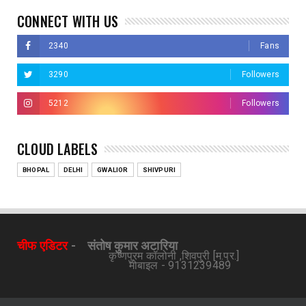
CONNECT WITH US
2340
Fans
3290
Followers
5212
Followers
CLOUD LABELS
BHOPAL
DELHI
GWALIOR
SHIVPURI
चीफ एडिटर
-
संतोष कुमार अटारिया
कृष्णपुरम कॉलोनी ,शिवपुरी [म.प्र.]
मोबाइल - 9131239489