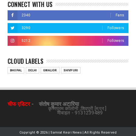
CONNECT WITH US
2340
Fans
3290
Followers
5212
Followers
CLOUD LABELS
BHOPAL
DELHI
GWALIOR
SHIVPURI
चीफ एडिटर
-
संतोष कुमार अटारिया
कृष्णपुरम कॉलोनी ,शिवपुरी [म.प्र.]
मोबाइल - 9131239489
Copyright ©
2026 | Samrat Kesri News | All Rights Reserved