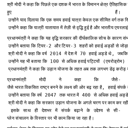
श्री
मोदी
ने
कहा
कि
पिछले
एक
दशक
में
भारत
के
विमानन
क्षेत्र
ऐतिहासिक
हुए हैं।
उन्होंने
याद
दिलाया
कि
एक
समय
हवाई
यात्रा
केवल
एक
सीमित
वर्ग
तक
स
उन्होंने
कहा
कि
यात्री
यातायात
में
तेज़ी
से
वृद्धि
हुई
है
और
भारतीय
एयरलाइ
प्रधानमंत्री
ने
कहा
कि
यह
वृद्धि
सरकार
की
दीर्घकालिक
सोच
के
कारण
सं
-2
-3
उन्होंने
बताया
कि
टियर
और
टियर
शहरों
को
हवाई
अड्डों
से
जोड़
2014
70
,
श्री
मोदी
ने
कहा
कि
वर्ष
में
देश
में
हवाई
अड्डे
थे
जबकि
100
(
उन्होंने
यह
भी
बताया
कि
से
अधिक
हवाई
पट्टियों
एयरोड्रोम
प्रधानमंत्री
ने
कहा
कि
उड़ान
योजना
के
तहत
अब
तक
लगभग
डेढ़
करोड़
-
प्रधानमंत्री
मोदी
ने
कहा
कि
जैसे
,
जैसे
भारत
विकसित
राष्ट्र
बनने
के
लक्ष्य
की
ओर
बढ़
रहा
है
हवाई
संपर्क
2047
400
उन्होंने
बताया
कि
वर्ष
तक
भारत
में
से
अधिक
हवाई
अड्ड
श्री
मोदी
ने
कहा
कि
सरकार
उड़ान
योजना
के
अगले
चरण
पर
काम
कर
रह
-
इसके
साथ
ही
देशभर
में
संपर्क
बढ़ाने
के
उद्देश्य
से
सी
प्लेन
संचालन
के
विस्तार
पर
भी
काम
किया
जा
रहा
है।